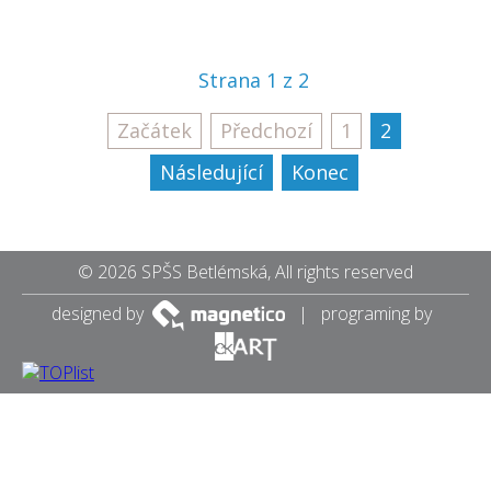
Strana 1 z 2
Začátek
Předchozí
1
2
Následující
Konec
© 2026 SPŠS Betlémská, All rights reserved
designed by
| programing by