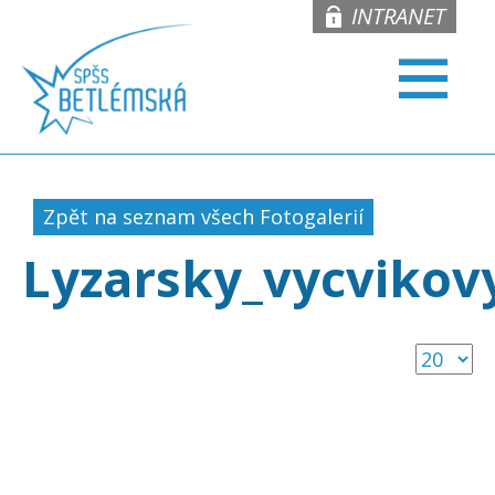
INTRANET
Zpět na seznam všech Fotogalerií
Lyzarsky_vycvikov