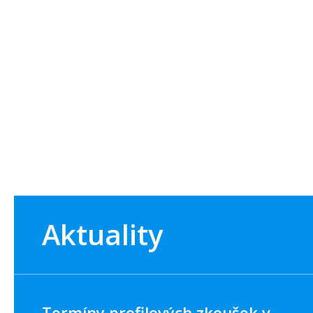
Aktuality
Termíny profilových zkoušek v