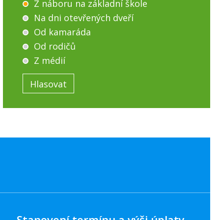
Z náboru na základní škole
Na dni otevřených dveří
Od kamaráda
Od rodičů
Z médií
Stanovení termínu a výši úplaty