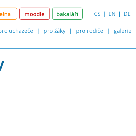
CS
EN
DE
delna
moodle
bakaláři
pro uchazeče
pro žáky
pro rodiče
galerie
y