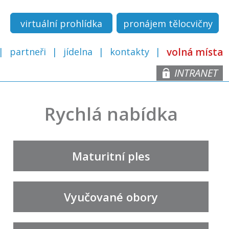
virtuální prohlídka
pronájem tělocvičny
partneři
jídelna
kontakty
volná místa
INTRANET
Rychlá nabídka
Maturitní ples
Vyučované obory