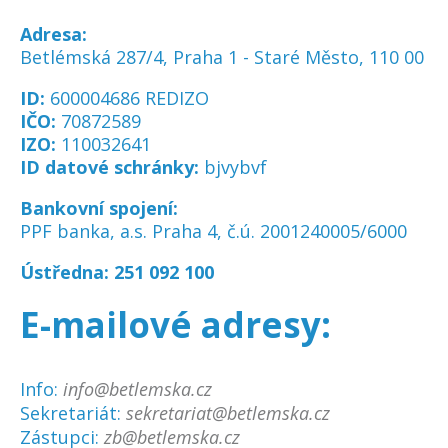
Adresa:
Betlémská 287/4, Praha 1 - Staré Město, 110 00
ID:
600004686 REDIZO
IČO:
70872589
IZO:
110032641
ID datové schránky:
bjvybvf
Bankovní spojení:
PPF banka, a.s. Praha 4, č.ú. 2001240005/6000
Ústředna:
251 092 100
E-mailové adresy:
Info:
info@betlemska.cz
Sekretariát:
sekretariat@betlemska.cz
Zástupci:
zb@betlemska.cz