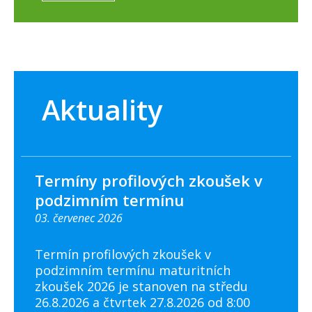
Aktuality
Termíny profilových zkoušek v
podzimním termínu
03. červenec 2026
Termín profilových zkoušek v
podzimním termínu maturitních
zkoušek 2026 je stanoven na středu
26.8.2026 a čtvrtek 27.8.2026 od 8:00