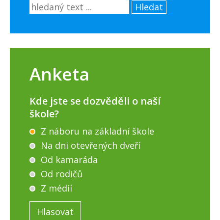
Hledat
Anketa
Kde jste se dozvěděli o naší
škole?
Z náboru na základní škole
Na dni otevřených dveří
Od kamaráda
Od rodičů
Z médií