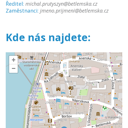
Ředitel:
michal.prutyszyn@betlemska.cz
Zaměstnanci:
jmeno.prijmeni@betlemska.cz
Kde nás najdete:
+
−