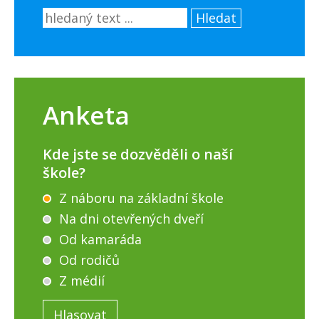
Hledat
Anketa
Kde jste se dozvěděli o naší
škole?
Z náboru na základní škole
Na dni otevřených dveří
Od kamaráda
Od rodičů
Z médií