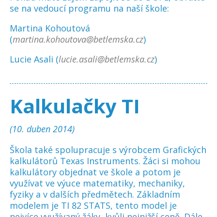
se na vedoucí programu na naší škole:
Martina Kohoutová
(
martina.kohoutova@betlemska.cz
)
Lucie Asali (
lucie.asali@betlemska.cz
)
Kalkulačky TI
(10. duben 2014)
Škola také spolupracuje s výrobcem Grafických
kalkulátorů Texas Instruments. Žáci si mohou
kalkulátory objednat ve škole a potom je
využívat ve výuce matematiky, mechaniky,
fyziky a v dalších předmětech. Základním
modelem je TI 82 STATS, tento model je
nejvíce využívaný žáky, kvůli nejnižší ceně. Dále