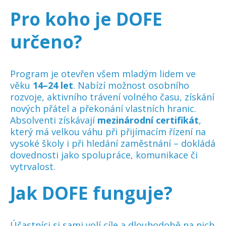
Pro koho je DOFE
určeno?
Program je otevřen všem mladým lidem ve
věku
14–24 let
. Nabízí možnost osobního
rozvoje, aktivního trávení volného času, získání
nových přátel a překonání vlastních hranic.
Absolventi získávají
mezinárodní certifikát
,
který má velkou váhu při přijímacím řízení na
vysoké školy i při hledání zaměstnání – dokládá
dovednosti jako spolupráce, komunikace či
vytrvalost.
Jak DOFE funguje?
Účastníci si sami volí cíle a dlouhodobě na nich