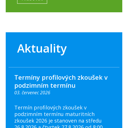
Aktuality
Termíny profilových zkoušek v
podzimním termínu
03. červenec 2026
Termín profilových zkoušek v
podzimním termínu maturitních
zkoušek 2026 je stanoven na středu
26.8.2026 a čtvrtek 27.8.2026 od 8:00