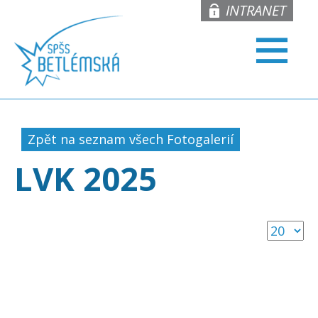
INTRANET
Zpět na seznam všech Fotogalerií
LVK 2025