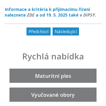
Informace a kritéria k přijímacímu řízení
naleznete
ZDE
a od 19. 5. 2025 také v
DIPSY
.
Předchozí
Následující
Rychlá nabídka
Maturitní ples
Vyučované obory