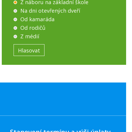
Z náboru na základní škole
Na dni otevřených dveří
Od kamaráda
Od rodičů
Z médií
Stanovení termínu a výši úplaty