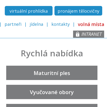
virtuální prohlídka
pronájem tělocvičny
partneři
jídelna
kontakty
volná místa
INTRANET
Rychlá nabídka
Maturitní ples
Vyučované obory