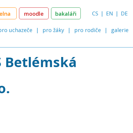
CS
EN
DE
delna
moodle
bakaláři
pro uchazeče
pro žáky
pro rodiče
galerie
S Betlémská
o.