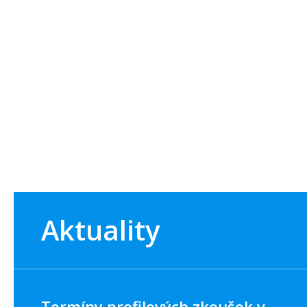
Aktuality
Termíny profilových zkoušek v