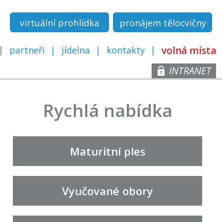
virtuální prohlídka
pronájem tělocvičny
partneři
jídelna
kontakty
volná místa
INTRANET
Rychlá nabídka
Maturitní ples
Vyučované obory