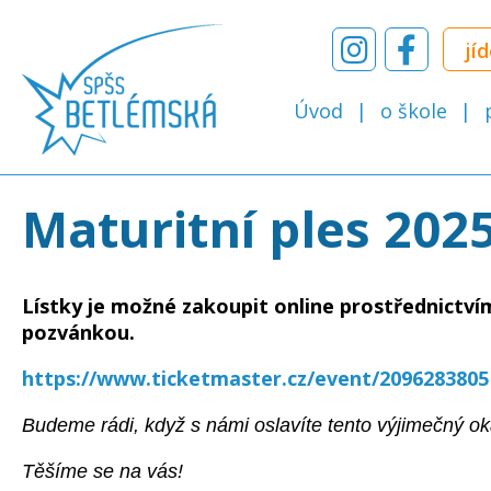
jí
Úvod
o škole
Maturitní ples 202
Lístky je možné zakoupit online prostřednictví
pozvánkou.
https://www.ticketmaster.cz/event/2096283805
Budeme rádi, když s námi oslavíte tento výjimečný o
Těšíme se na vás!