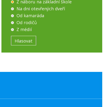
Z náboru na základní škole
Na dni otevřených dveří
Od kamaráda
Od rodičů
Z médií