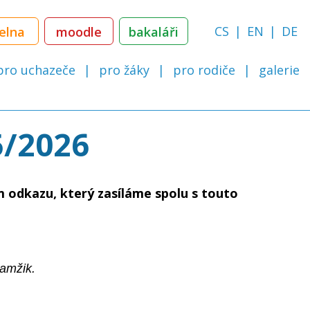
CS
EN
DE
delna
moodle
bakaláři
pro uchazeče
pro žáky
pro rodiče
galerie
5/2026
m odkazu, který zasíláme spolu s touto
kamžik.